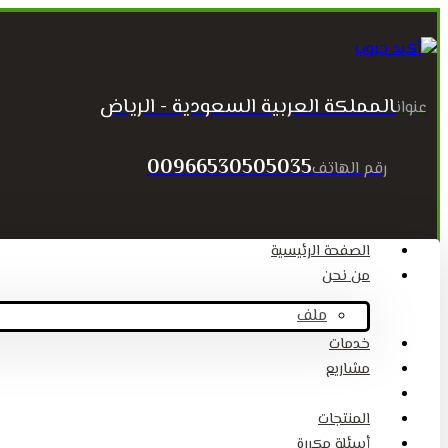
المملكة العربية السعودية - الرياض
عنوان
00966530505035
رقم الهاتف
الصفحة الرئيسية
من نحن
ملف
خدمات
مشاريع
المقالات
المنتجات
أسئلة مكررة