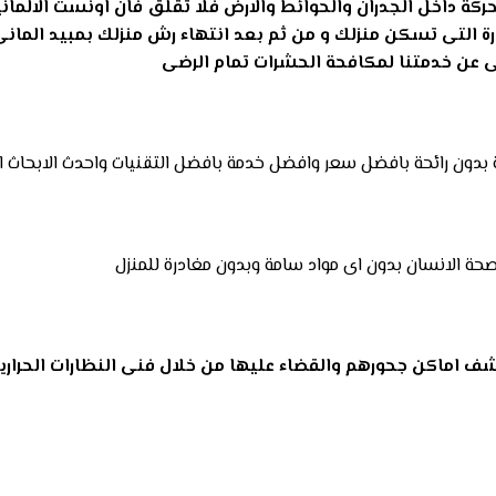
كة داخل الجدران والحوائط والارض فلا تقلق فان اونست الالماني
ارة التى تسكن منزلك و من ثم بعد انتهاء رش منزلك بمبيد ا
ضى عن خدمتنا لمكافحة الحشرات تمام الرضى
صحة بدون رائحة بافضل سعر وافضل خدمة بافضل التقنيات واحدث الابحاث 
صحة الانسان بدون اى مواد سامة وبدون مغادرة للمنزل
ف اماكن جحورهم والقضاء عليها من خلال فنى النظارات الحراري