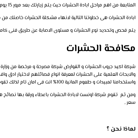
المتابعة من اهم مراحل ابادة الحشرات حيث يتم زيارتك بعد مرور 15 يوم لرصد الحشرات والتاكد من ان تم القضاء على الحشرات نهائيا واعطائك نصائح لحمايتك مستقبلا
ابادة الحشرات هى خطوتنا التالية لانهاء مشكلة الحشرات خاصتك من مم
يتم فحص وتحديد نوع الحشرات و مستوى الاصابة عن طريق فنى كاميرات
مكافحة الحشرات
والابحاث العلمية على الحشرات لمعرفة انواع فصائلهم لاختيار ادق و
واستخدامنا لمبيدات و طعوم المانية 100% انت فى امان تام لذلك تقوم شركة اونست بعد القيام بعملية مكافحة الحشرات فى ممتلكاتك باعطائك ضمان لمدة 5 سنوات
ومن ثم تقوم شركة اونست لابادة الحشرات باعطاء ورقة بها نصائح ها
سعر ,
لماذا نحن ؟