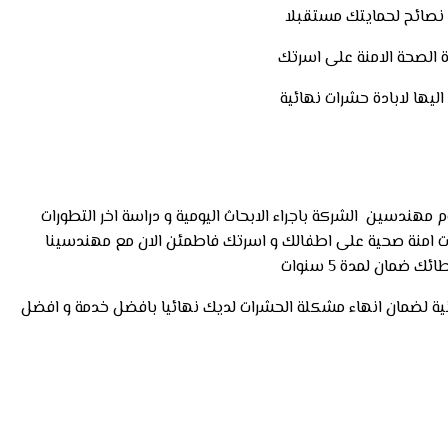
ة الصحة الامنة على اسرتك
يها لابادة حشرات نهائية
لقوارض شركة مصرحة و مرخصة من وزارة الصحة تعمل الشركة فى مجال ابادة الحشرات منذ اكثر من 15 عاما , يقوم مهندسين الشركة باجراء الابحاث اليومية و دراسة اخر التطورات
يدات امنة صحية على اطفالك و اسرتك فاطمئن الان مع مهندسينا
انية لضمان انهاء مشكلة الحشرات لديك نهائيا بافضل خدمة و افضل