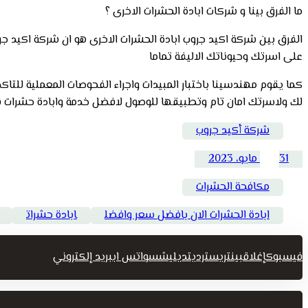
ما الفرق بينا و شركات ابادة الحشرات الاخرى ؟
الفرق بين شركة اكيد جروب ابادة الحشرات الاخرى هو ان شركة اكيد جر
على اسرتك وحيوناتك الاليفة تماما
كما يقوم مهندسينا باختبار المبيدات واجراء الفحوصات المعملية للتاك
لك ولاسرتك امان تام وتطبيقها للوصول لافضل خدمة وابادة حشرات نه
شركة أكيد جروب
31 مايو، 2023
مكافحة الحشرات
ابادة الحشرات الان بافضل سعر وافضل
ابادة حشرات
فيسبوك
إغلاق
بينتريست
رديت
ديليشس
واتس اب
بريد إلكتروني