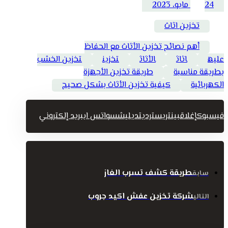
24 مايو، 2023
تخزين اثاث
أهم نصائح تخزين الأثاث مع الحفاظ
عليه
اثاث
الأثاث
تخزين
تخزين الخشب
بطريقة مناسبة
طريقة تخزين الأجهزة
الكهربائية
كيفية تخزين الأثاث بشكل صحيح
فيسبوك
إغلاق
بينتريست
رديت
ديليشس
واتس اب
بريد إلكتروني
طريقة كشف تسرب الغاز
سابق
شركة تخزين عفش اكيد جروب
التالي