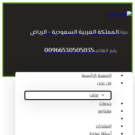
المملكة العربية السعودية - الرياض
عنوان
00966530505035
رقم الهاتف
الصفحة الرئيسية
من نحن
ملف
خدمات
مشاريع
المقالات
المنتجات
أسئلة مكررة