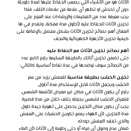
الأثاث هو من الأشياء التي يصعب الحفاظ عليها لمدة طويلة
دون أن تخدش او تظهر أي علامة من علامات التلف، فلذا
يجب معرفة عدد من التعليمات والإرشادات عند العزم على
تخزين الأثاث للحفاظ عليه لأطول مدة ممكنة، ونقدم في ها
المقال أهم نصائح تخزين الأثاث بشكل مفصل بالإضافة على
كيفية تخزين الأجهزة الكهربائية والنجف.
أهم نصائح تخزين الأثاث مع الحفاظ عليه
حتى تضمن تخزين أثاثك بالطريقة السليمة يلزم اتابع عدد
من النصائح سوف نوضحها في عدة نقاط أساسية كالتالي:
تخزين الخشب بطريقة مناسبة
للعفش يزيد من عمر
الخشب ويجعل الأثاث قابل للإستخدام مدة أطول.
يلزم أن يكون الأثاث في مكان غير معرض للأشعة الشمس،
فتعرض الخشب لشمس يجعله يتلف خلال من مدة قصيرة.
يجب أن يكون مكان التخزين يحصل على تهوية جيدة طول
مدة التخزين، لأن الهواء يمنع تكوين الحشرات على العفش
والذي تفقد العفش جودته.
ضمان عدم وصول أي مياه أو حتى رطوبة إلى الأثاث لأن الماء